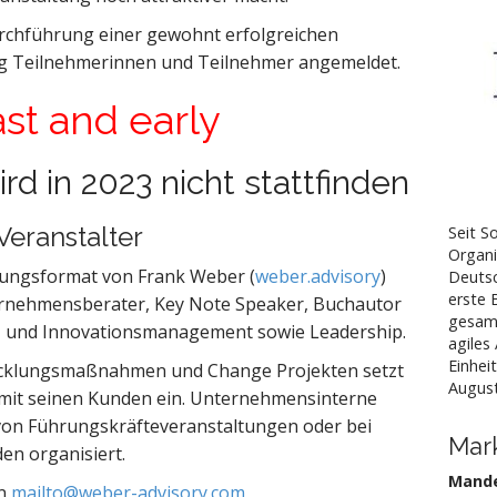
Durchführung einer gewohnt erfolgreichen
ig Teilnehmerinnen und Teilnehmer angemeldet.
fast and early
rd in 2023 nicht stattfinden
Veranstalter
Seit S
Organi
ltungsformat von Frank Weber (
weber.advisory
)
Deutsc
erste 
rnehmensberater, Key Note Speaker, Buchautor
gesam
- und Innovationsmanagement sowie Leadership.
agiles
Einhei
icklungsmaßnahmen und Change Projekten setzt
August
mit seinen Kunden ein. Unternehmensinterne
on Führungskräfteveranstaltungen oder bei
Mark
en organisiert.
Mande
an
mailto@weber-advisory.com