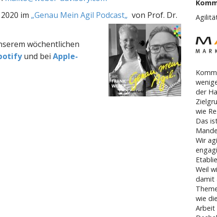
Komm
t 2020 im
„
Genau Mein Agil Podcast
„
von Prof. Dr.
Agilit
unserem wöchentlichen
potify
und bei
Apple-
Kommu
wenige
der Ha
Zielgr
wie Re
Das is
Mande
Wir ag
engagi
Etabli
Weil w
damit 
Theme
wie di
Arbeit