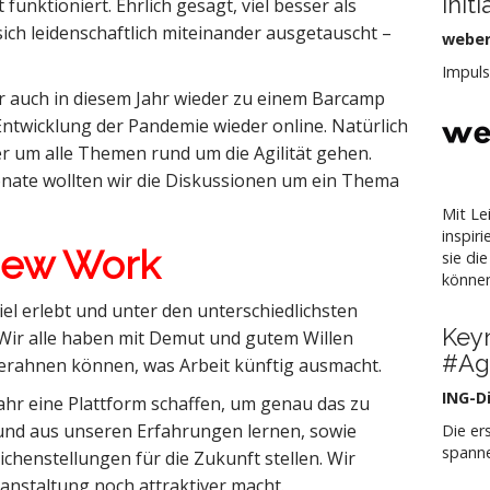
Init
funktioniert. Ehrlich gesagt, viel besser als
sich leidenschaftlich miteinander ausgetauscht –
weber
Impuls
r auch in diesem Jahr wieder zu einem Barcamp
ntwicklung der Pandemie wieder online. Natürlich
er um alle Themen rund um die Agilität gehen.
nate wollten wir die Diskussionen um ein Thema
Mit Le
inspir
ew Work
sie di
könne
iel erlebt und unter den unterschiedlichsten
Key
ir alle haben mit Demut und gutem Willen
#Agi
 erahnen können, was Arbeit künftig ausmacht.
ING-D
Jahr eine Plattform schaffen, um genau das zu
und aus unseren Erfahrungen lernen, sowie
Die er
spann
ichenstellungen für die Zukunft stellen. Wir
anstaltung noch attraktiver macht.