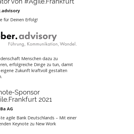
iator von #Agile.Frankfurt
.advisory
e für Deinen Erfolg!
idenschaft Menschen dazu zu
ieren, erfolgreiche Dinge zu tun, damit
e eigene Zukunft kraftvoll gestalten
n.
note-Sponsor
le.Frankfurt 2021
iBa AG
ste agile Bank Deutschlands – Mit einer
enden Keynote zu New Work