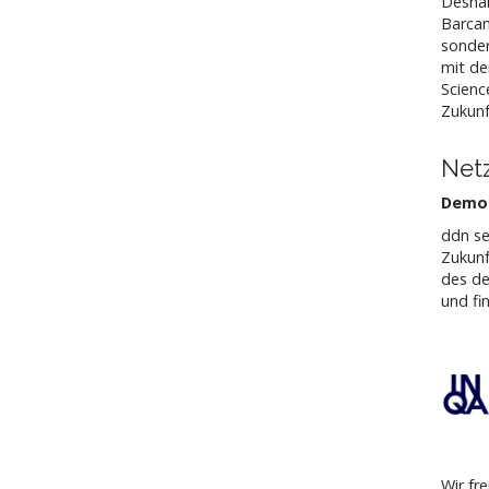
Deshal
Barcam
sonder
mit de
Scienc
Zukunf
Net
Demog
ddn se
Zukunf
des d
und fi
Wir fr