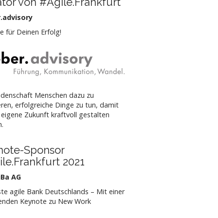
iator von #Agile.Frankfurt
.advisory
e für Deinen Erfolg!
idenschaft Menschen dazu zu
ieren, erfolgreiche Dinge zu tun, damit
e eigene Zukunft kraftvoll gestalten
n.
note-Sponsor
le.Frankfurt 2021
iBa AG
ste agile Bank Deutschlands – Mit einer
enden Keynote zu New Work