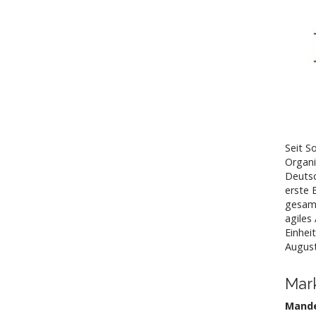
Seit S
Organi
Deutsc
erste 
gesam
agiles
Einhei
August
Mark
Mande