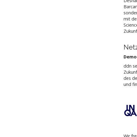
Deshal
Barcam
sonder
mit de
Scienc
Zukunf
Net
Demog
ddn se
Zukunf
des d
und fi
Wir fr