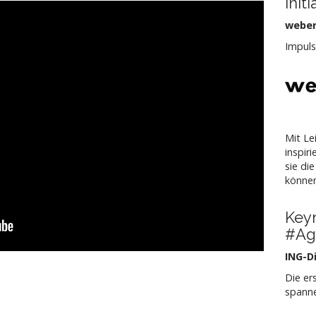
Init
weber
Impuls
Mit Le
inspir
sie di
könne
Key
#Agi
ING-D
Die er
spann