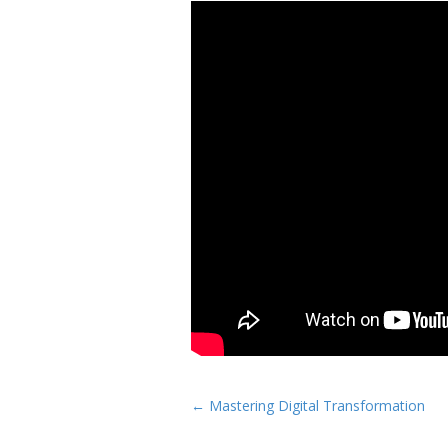
P
← Mastering Digital Transformation
o