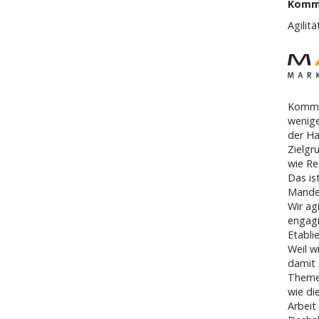
Komm
Agilit
Kommu
wenige
der Ha
Zielgr
wie Re
Das is
Mande
Wir ag
engagi
Etabli
Weil w
damit 
Theme
wie di
Arbeit